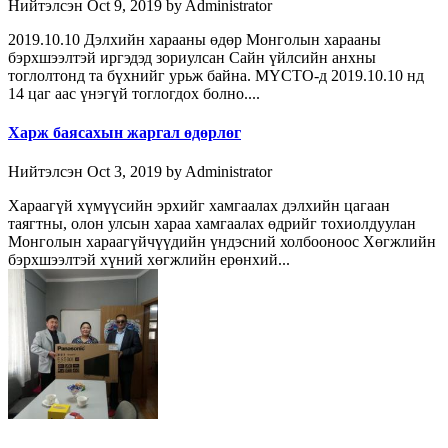
Нийтэлсэн Oct 9, 2019 by Administrator
2019.10.10 Дэлхийн харааны өдөр Монголын харааны
бэрхшээлтэй иргэдэд зориулсан Сайн үйлсийн анхны
тоглолтонд та бүхнийг урьж байна. МҮСТО-д 2019.10.10 нд
14 цаг аас үнэгүй тоглогдох болно....
Харж баясахын жаргал өдөрлөг
Нийтэлсэн Oct 3, 2019 by Administrator
Хараагүй хүмүүсийн эрхийг хамгаалах дэлхийн цагаан
таягтны, олон улсын хараа хамгаалах өдрийг тохиолдуулан
Монголын хараагүйчүүдийн үндэсний холбооноос Хөгжлийн
бэрхшээлтэй хүний хөгжлийн ерөнхий...