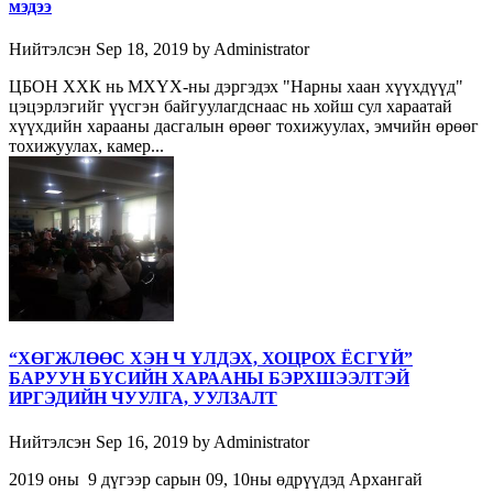
мэдээ
Нийтэлсэн Sep 18, 2019 by Administrator
ЦБОН ХХК нь МХҮХ-ны дэргэдэх "Нарны хаан хүүхдүүд"
цэцэрлэгийг үүсгэн байгуулагдснаас нь хойш сул хараатай
хүүхдийн харааны дасгалын өрөөг тохижуулах, эмчийн өрөөг
тохижуулах, камер...
“ХӨГЖЛӨӨС ХЭН Ч ҮЛДЭХ, ХОЦРОХ ЁСГҮЙ”
БАРУУН БҮСИЙН ХАРААНЫ БЭРХШЭЭЛТЭЙ
ИРГЭДИЙН ЧУУЛГА, УУЛЗАЛТ
Нийтэлсэн Sep 16, 2019 by Administrator
2019 оны 9 дүгээр сарын 09, 10ны өдрүүдэд Архангай