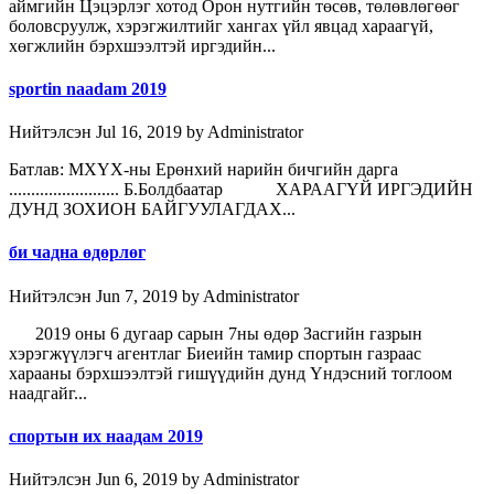
аймгийн Цэцэрлэг хотод Орон нутгийн төсөв, төлөвлөгөөг
боловсруулж, хэрэгжилтийг хангах үйл явцад хараагүй,
хөгжлийн бэрхшээлтэй иргэдийн...
sportin naadam 2019
Нийтэлсэн Jul 16, 2019 by Administrator
Батлав: МХҮХ-ны Ерөнхий нарийн бичгийн дарга
......................... Б.Болдбаатар ХАРААГҮЙ ИРГЭДИЙН
ДУНД ЗОХИОН БАЙГУУЛАГДАХ...
би чадна өдөрлөг
Нийтэлсэн Jun 7, 2019 by Administrator
2019 оны 6 дугаар сарын 7ны өдөр Засгийн газрын
хэрэгжүүлэгч агентлаг Биеийн тамир спортын газраас
харааны бэрхшээлтэй гишүүдийн дунд Үндэсний тоглоом
наадгайг...
спортын их наадам 2019
Нийтэлсэн Jun 6, 2019 by Administrator