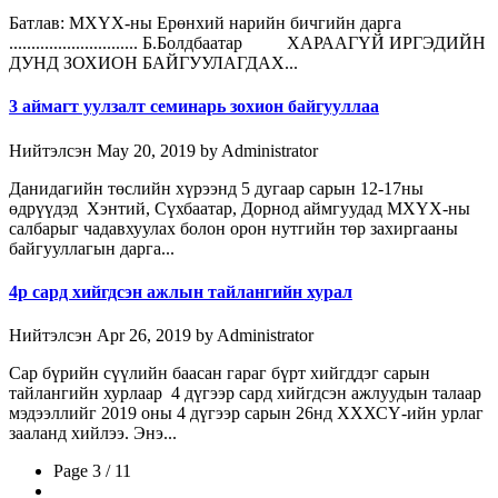
Батлав: МХҮХ-ны Ерөнхий нарийн бичгийн дарга
............................. Б.Болдбаатар ХАРААГҮЙ ИРГЭДИЙН
ДУНД ЗОХИОН БАЙГУУЛАГДАХ...
3 аймагт уулзалт семинарь зохион байгууллаа
Нийтэлсэн May 20, 2019 by Administrator
Данидагийн төслийн хүрээнд 5 дугаар сарын 12-17ны
өдрүүдэд Хэнтий, Сүхбаатар, Дорнод аймгуудад МХҮХ-ны
салбарыг чадавхуулах болон орон нутгийн төр захиргааны
байгууллагын дарга...
4р сард хийгдсэн ажлын тайлангийн хурал
Нийтэлсэн Apr 26, 2019 by Administrator
Сар бүрийн сүүлийн баасан гараг бүрт хийгддэг сарын
тайлангийн хурлаар 4 дүгээр сард хийгдсэн ажлуудын талаар
мэдээллийг 2019 оны 4 дүгээр сарын 26нд ХХХСҮ-ийн урлаг
зааланд хийлээ. Энэ...
Page 3 / 11