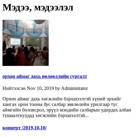
Мэдээ, мэдээлэл
орхон аймаг дахь нөлөөллийн сургалт
Нийтэлсэн Nov 10, 2019 by Administrator
Орхон аймаг дахь хөгжлийн бэрхшээлтэй хүний эрхийг
хангах орон тооны бус салбар зөвлөлийн урилгаар тус
аймгийн боловсрол, эрүүл мэндийн салбарын удирдах албан
тушаалтнуудад хөгжлийн бэрхшээлтэй...
концерт /2019,10,10/