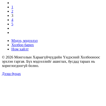
1
2
3
4
5
Мэдээ, мэдээлэл
Холбоо барих
Ном хайлт
© 2026 Монголын Хараагүйчүүдийн Үндэсний Холбооноос
эрхлэн гаргав. Бүх мэдээллийг ашиглах, бусдад тараах нь
хориглогдоогүй болно.
Дээш буцах