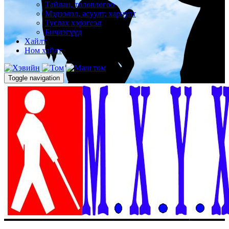
Тайлан, төлөвлөгөө
Мэдээлэл, асуулт, хариулт
Туслах хэрэгсэл
Бичлэгүүд
Хайлт
Ном хайлт
Toggle navigation