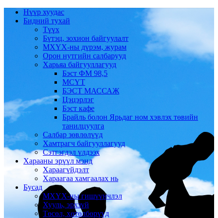
Нүүр хуудас
Бидний тухай
Түүх
Бүтэц, зохион байгуулалт
МХҮХ-ны дүрэм, журам
Орон нутгийн салбарууд
Харьяа байгууллагууд
Бэст ФМ 98,5
МСҮТ
БЭСТ МАССАЖ
Цэцэрлэг
Бэст кафе
Брайль болон Ярьдаг ном хэвлэх төвийн
танилцуулга
Салбар зөвлөлүүд
Хамтрагч байгууллагууд
Сэтгэгдэл үлдээх
Харааны эрүүл мэнд
Хараагүйдэлт
Хараагаа хамгаалах нь
Бусад
МХҮХ-ны гишүүнчлэл
Хууль, эрхзүй
Төсөл, хөтөлбөрүүд