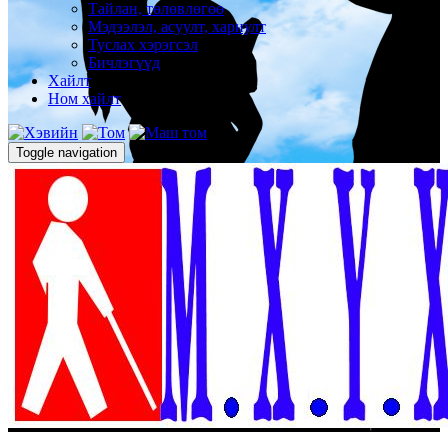
Тайлан, төлөвлөгөө
Мэдээлэл, асуулт, хариулт
Туслах хэрэгсэл
Бичлэгүүд
Хайлт
Ном хайлт
Toggle navigation