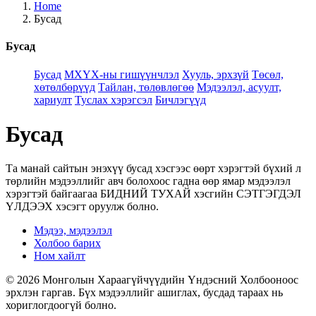
Home
Бусад
Бусад
Бусад
МХҮХ-ны гишүүнчлэл
Хууль, эрхзүй
Төсөл,
хөтөлбөрүүд
Тайлан, төлөвлөгөө
Мэдээлэл, асуулт,
хариулт
Туслах хэрэгсэл
Бичлэгүүд
Бусад
Та манай сайтын энэхүү бусад хэсгээс өөрт хэрэгтэй бүхий л
төрлийн мэдээллийг авч болохоос гадна өөр ямар мэдээлэл
хэрэгтэй байгаагаа БИДНИЙ ТУХАЙ хэсгийн СЭТГЭГДЭЛ
ҮЛДЭЭХ хэсэгт оруулж болно.
Мэдээ, мэдээлэл
Холбоо барих
Ном хайлт
© 2026 Монголын Хараагүйчүүдийн Үндэсний Холбооноос
эрхлэн гаргав. Бүх мэдээллийг ашиглах, бусдад тараах нь
хориглогдоогүй болно.