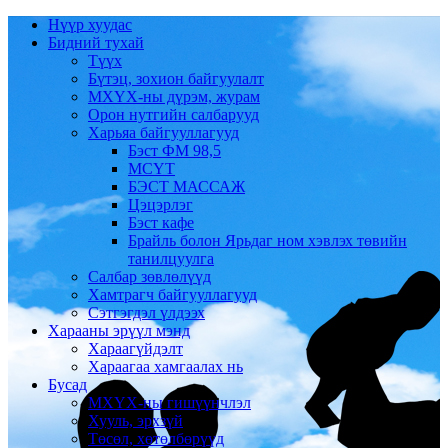
Нүүр хуудас
Бидний тухай
Түүх
Бүтэц, зохион байгуулалт
МХҮХ-ны дүрэм, журам
Орон нутгийн салбарууд
Харьяа байгууллагууд
Бэст ФМ 98,5
МСҮТ
БЭСТ МАССАЖ
Цэцэрлэг
Бэст кафе
Брайль болон Ярьдаг ном хэвлэх төвийн
танилцуулга
Салбар зөвлөлүүд
Хамтрагч байгууллагууд
Сэтгэгдэл үлдээх
Харааны эрүүл мэнд
Хараагүйдэлт
Хараагаа хамгаалах нь
Бусад
МХҮХ-ны гишүүнчлэл
Хууль, эрхзүй
Төсөл, хөтөлбөрүүд