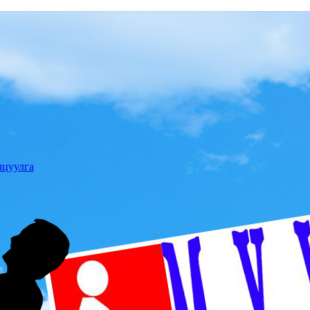
лцуулга