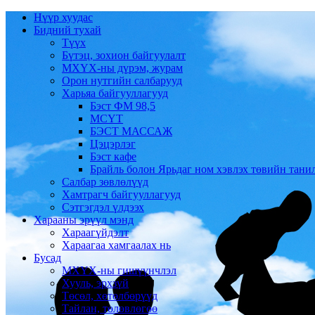
Нүүр хуудас
Бидний тухай
Түүх
Бүтэц, зохион байгуулалт
МХҮХ-ны дүрэм, журам
Орон нутгийн салбарууд
Харьяа байгууллагууд
Бэст ФМ 98,5
МСҮТ
БЭСТ МАССАЖ
Цэцэрлэг
Бэст кафе
Брайль болон Ярьдаг ном хэвлэх төвийн тани
Салбар зөвлөлүүд
Хамтрагч байгууллагууд
Сэтгэгдэл үлдээх
Харааны эрүүл мэнд
Хараагүйдэлт
Хараагаа хамгаалах нь
Бусад
МХҮХ-ны гишүүнчлэл
Хууль, эрхзүй
Төсөл, хөтөлбөрүүд
Тайлан, төлөвлөгөө