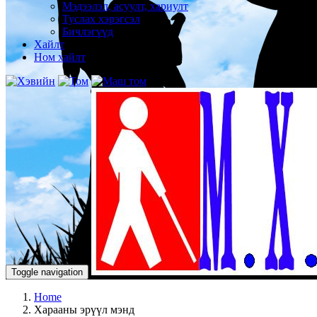
Мэдээлэл, асуулт, хариулт
Туслах хэрэгсэл
Бичлэгүүд
Хайлт
Ном хайлт
Toggle navigation
Home
Харааны эрүүл мэнд