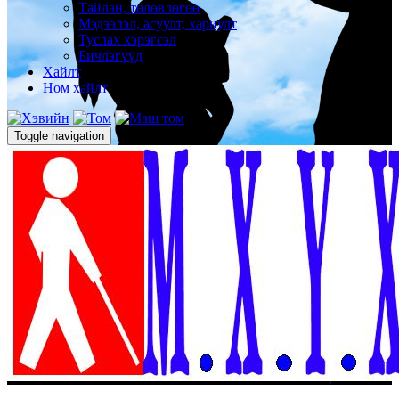
Тайлан, төлөвлөгөө
Мэдээлэл, асуулт, хариулт
Туслах хэрэгсэл
Бичлэгүүд
Хайлт
Ном хайлт
Toggle navigation