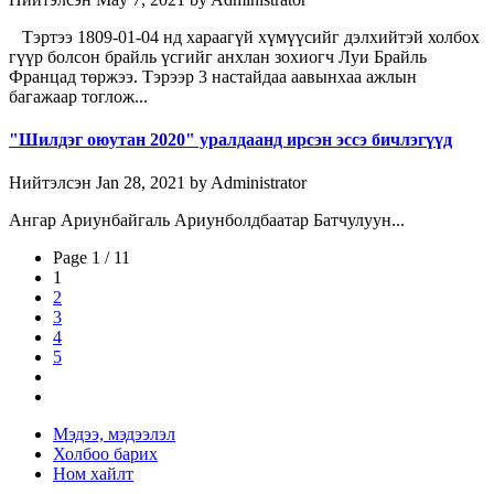
Тэртээ 1809-01-04 нд хараагүй хүмүүсийг дэлхийтэй холбох
гүүр болсон брайль үсгийг анхлан зохиогч Луи Брайль
Францад төржээ. Тэрээр 3 настайдаа аавынхаа ажлын
багажаар тоглож...
"Шилдэг оюутан 2020" уралдаанд ирсэн эссэ бичлэгүүд
Нийтэлсэн Jan 28, 2021 by Administrator
Ангар Ариунбайгаль Ариунболдбаатар Батчулуун...
Page 1 / 11
1
2
3
4
5
Мэдээ, мэдээлэл
Холбоо барих
Ном хайлт