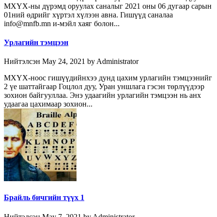
МХҮХ-ны дүрэмд оруулах саналыг 2021 оны 06 дугаар сарын
01ний өдрийг хүртэл хүлээн авна. Гишүүд саналаа
info@mnfb.mn и-мэйл хаяг болон...
Урлагийн тэмцээн
Нийтэлсэн May 24, 2021 by Administrator
МХҮХ-ноос гишүүдийнхээ дунд цахим урлагийн тэмцээнийг
2 үе шаттайгаар Гоцлол дуу, Уран уншлага гэсэн төрлүүдээр
зохион байгууллаа. Энэ удаагийн урлагийн тэмцээн нь анх
удаагаа цахимаар зохион...
Брайль бичгийн түүх 1
Нийтэлсэн May 7, 2021 by Administrator