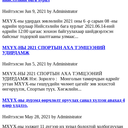
Нийтэлсэн Jun 9, 2021 by Administrator
МХҮХ-ны удирдах зөвлөлийн 2021 оны 6 -р сарын 08 -ны
өдрийн хурлаар Нийслэлийн бага хурлыг 2021.06.14-ний
өдрийн 12:00 цагаас зохион байгуулахаар шийдвэрлэсэн
байсныг тодорхой шалтгааны улмаас...
МХҮХ-НЫ 2021 СПОРТЫН АХА ТЭМЦЭЭНИЙ
УДИРДАМЖ
Нийтэлсэн Jun 5, 2021 by Administrator
МХҮХ-НЫ 2021 СПОРТЫН АХА ТЭМЦЭЭНИЙ
УДИРДАМЖ Нэг. Зорилго : Монголын тамирчдын өдрийг
угтан МХҮХ-ны гишүүдийн чөлөөт цагийг зөв зохистой
өнгөрүүлэх, Спортын түүх. Хөгжлийн...
МХҮХ-ны дүрэмд өөрчлөлт оруулах санал хүлээн авахад 4
өдөр үлдлээ.
Нийтэлсэн May 28, 2021 by Administrator
МХҮХ-ны ээлжит 11 дүгээр их хурал болохтой холбогдуулан