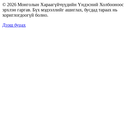
© 2026 Монголын Хараагүйчүүдийн Үндэсний Холбооноос
эрхлэн гаргав. Бүх мэдээллийг ашиглах, бусдад тараах нь
хориглогдоогүй болно.
Дээш буцах