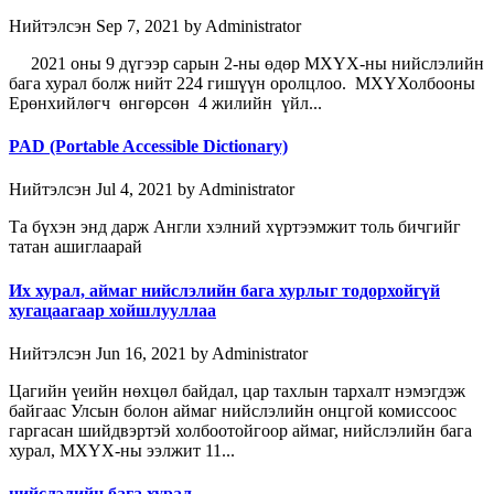
Нийтэлсэн Sep 7, 2021 by Administrator
2021 оны 9 дүгээр сарын 2-ны өдөр МХҮХ-ны нийслэлийн
бага хурал болж нийт 224 гишүүн оролцлоо. МХҮХолбооны
Ерөнхийлөгч өнгөрсөн 4 жилийн үйл...
PAD (Portable Accessible Dictionary)
Нийтэлсэн Jul 4, 2021 by Administrator
Та бүхэн энд дарж Англи хэлний хүртээмжит толь бичгийг
татан ашиглаарай
Их хурал, аймаг нийслэлийн бага хурлыг тодорхойгүй
хугацаагаар хойшлууллаа
Нийтэлсэн Jun 16, 2021 by Administrator
Цагийн үеийн нөхцөл байдал, цар тахлын тархалт нэмэгдэж
байгаас Улсын болон аймаг нийслэлийн онцгой комиссоос
гаргасан шийдвэртэй холбоотойгоор аймаг, нийслэлийн бага
хурал, МХҮХ-ны ээлжит 11...
нийслэлийн бага хурал