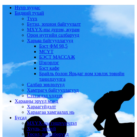
Нүүр хуудас
Бидний тухай
Түүх
Бүтэц, зохион байгуулалт
МХҮХ-ны дүрэм, журам
Орон нутгийн салбарууд
Харьяа байгууллагууд
Бэст ФМ 98,5
МСҮТ
БЭСТ МАССАЖ
Цэцэрлэг
Бэст кафе
Брайль болон Ярьдаг ном хэвлэх төвийн
танилцуулга
Салбар зөвлөлүүд
Хамтрагч байгууллагууд
Сэтгэгдэл үлдээх
Харааны эрүүл мэнд
Хараагүйдэлт
Хараагаа хамгаалах нь
Бусад
МХҮХ-ны гишүүнчлэл
Хууль, эрхзүй
Төсөл, хөтөлбөрүүд