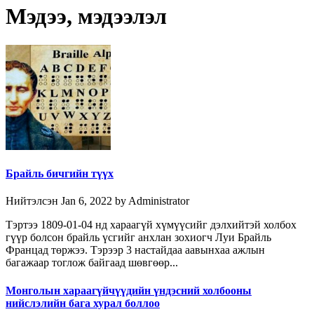
Мэдээ, мэдээлэл
Брайль бичгийн түүх
Нийтэлсэн Jan 6, 2022 by Administrator
Тэртээ 1809-01-04 нд хараагүй хүмүүсийг дэлхийтэй холбох
гүүр болсон брайль үсгийг анхлан зохиогч Луи Брайль
Францад төржээ. Тэрээр 3 настайдаа аавынхаа ажлын
багажаар тоглож байгаад шөвгөөр...
Монголын хараагүйчүүдийн үндэсний холбооны
нийслэлийн бага хурал боллоо