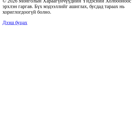
© 2026 Монголын Хараагүйчүүдийн Үндэсний Холбооноос
эрхлэн гаргав. Бүх мэдээллийг ашиглах, бусдад тараах нь
хориглогдоогүй болно.
Дээш буцах