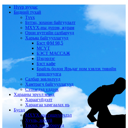
Нүүр хуудас
Бидний тухай
Түүх
Бүтэц, зохион байгуулалт
МХҮХ-ны дүрэм, журам
Орон нутгийн салбарууд
Харьяа байгууллагууд
Бэст ФМ 98,5
МСҮТ
БЭСТ МАССАЖ
Цэцэрлэг
Бэст кафе
Брайль болон Ярьдаг ном хэвлэх төвийн
танилцуулга
Салбар зөвлөлүүд
Хамтрагч байгууллагууд
Сэтгэгдэл үлдээх
Харааны эрүүл мэнд
Хараагүйдэлт
Хараагаа хамгаалах нь
Бусад
МХҮХ-ны гишүүнчлэл
Хууль, эрхзүй
Төсөл, хөтөлбөрүүд