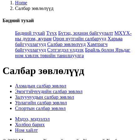
Home
Салбар зөвлөлүүд
Бидний тухай
Бидний тухай
Түүх
Бүтэц, зохион байгуулалт
МХҮХ-
ны дүрэм, журам
Орон нутгийн салбарууд
Харьяа
байгууллагууд
Салбар зөвлөлүүд
Хамтрагч
байгууллагууд
Сэтгэгдэл үлдээх
Брайль болон Ярьдаг
ном хэвлэх төвийн танилцуулга
Салбар зөвлөлүүд
Ахмадын салбар зөвлөл
Эмэгтэйчүүдийн салбар зөвлөл
Залуучуудын салбар зөвлөл
Урлагийн салбар зөвлөл
Спортын салбар зөвлөл
Мэдээ, мэдээлэл
Холбоо барих
Ном хайлт