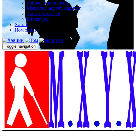
Тайлан, төлөвлөгөө
Мэдээлэл, асуулт, хариулт
Туслах хэрэгсэл
Бичлэгүүд
Хайлт
Ном хайлт
Toggle navigation