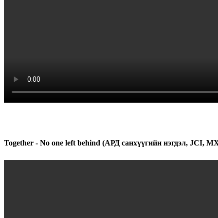
Together - No one left behind (АРД санхүүгийн нэгдэл, JCI, М