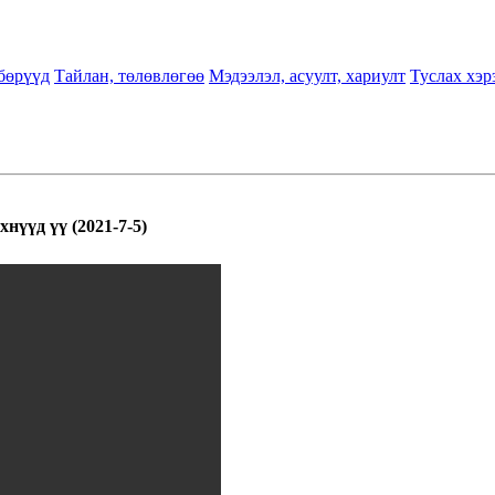
бөрүүд
Тайлан, төлөвлөгөө
Мэдээлэл, асуулт, хариулт
Туслах хэр
нүүд үү (2021-7-5)