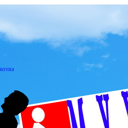
лцуулга