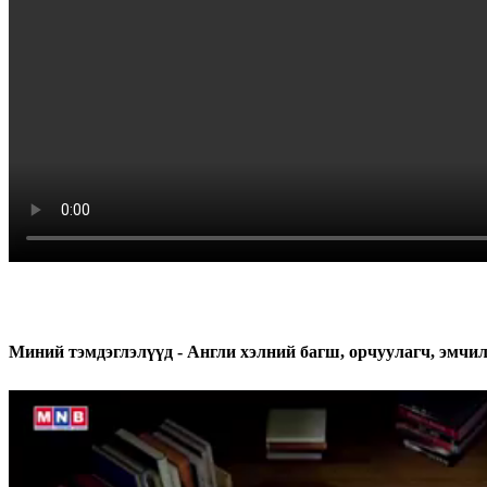
Миний тэмдэглэлүүд - Англи хэлний багш, орчуулагч, эмчилг