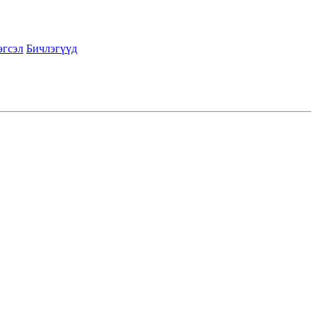
эгсэл
Бичлэгүүд