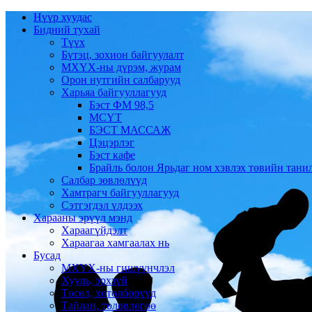
Нүүр хуудас
Бидний тухай
Түүх
Бүтэц, зохион байгуулалт
МХҮХ-ны дүрэм, журам
Орон нутгийн салбарууд
Харьяа байгууллагууд
Бэст ФМ 98,5
МСҮТ
БЭСТ МАССАЖ
Цэцэрлэг
Бэст кафе
Брайль болон Ярьдаг ном хэвлэх төвийн тани
Салбар зөвлөлүүд
Хамтрагч байгууллагууд
Сэтгэгдэл үлдээх
Харааны эрүүл мэнд
Хараагүйдэлт
Хараагаа хамгаалах нь
Бусад
МХҮХ-ны гишүүнчлэл
Хууль, эрхзүй
Төсөл, хөтөлбөрүүд
Тайлан, төлөвлөгөө