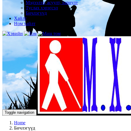
Мэдээлэл, асуулт, хариулт
Туслах хэрэгсэл
Бичлэгүүд
Хайлт
Ном хайлт
Toggle navigation
Home
Бичлэгүүд