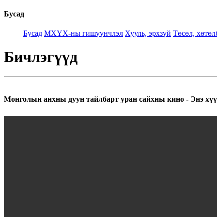
Бусад
Бусад
МХҮХ-ны гишүүнчлэл
Хууль, эрхзүй
Төсөл, хөтөл
Бичлэгүүд
Монголын анхны дуун тайлбарт уран сайхны кино - Энэ хүүх