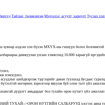
бөрүүд
Тайлан, төлөвлөгөө
Мэдээлэл, асуулт, хариулт
Туслах хэр
ш хувиар алдсан хэн бүхэн МХҮХ-ны гишүүн болох боломжтой
салбараараа дамжуулан улсын хэмжээнд 10.000 хараагүй иргэдийн
тэлнэ,
мж нэмэгдэнэ,
асуудлыг шийдвэрлэж тэдгээрийг даван туулахад бусдаас суралц
бүтээлтэй өнгөрөөх зорилгоор явуулж буй олон талт үйл ажилл
гахангай дүүрэгт амьдардаг бол тухайн орон нутагт үйл ажилл
н БИДНИЙ ТУХАЙ-->ОРОН НУТГИЙН САЛБАРУУД хэсгээс авна уу