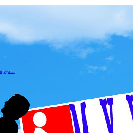
лцуулга