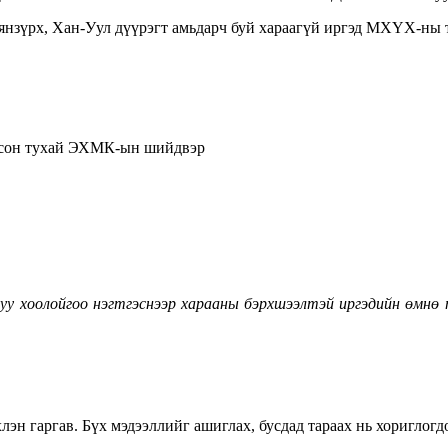
аянзүрх, Хан-Уул дүүрэгт амьдарч буй хараагүй иргэд МХҮХ-ны
оосон тухай ЭХМК-ын шийдвэр
у хоолойгоо нэгтгэснээр харааны бэрхшээлтэй иргэдийн өмнө т
 гаргав. Бүх мэдээллийг ашиглах, бусдад тараах нь хориглогд