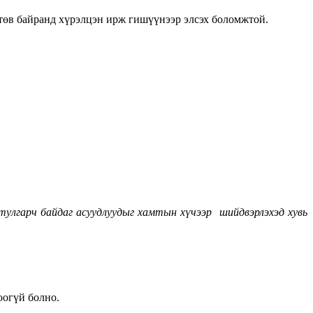
 төв байранд хүрэлцэн ирж гишүүнээр элсэх боломжтой.
улгарч байдаг асуудлуудыг хамтын хүчээр шийдвэрлэхэд хувь
оогүй болно.