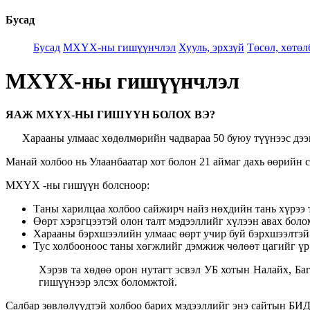
Бусад
Бусад
МХҮХ-ны гишүүнчлэл
Хууль, эрхзүй
Төсөл, хөтөл
МХҮХ-ны гишүүнчлэл
ЯАЖ МХҮХ-НЫ ГИШҮҮН БОЛОХ ВЭ?
Харааны улмаас хөдөлмөрийн чадвараа 50 буюу түүнээс дээ
Манай холбоо нь Улаанбаатар хот болон 21 аймаг дахь өөрийн 
МХҮХ -ны гишүүн болсноор:
Таны харилцаа холбоо сайжирч найз нөхдийн тань хүрээ 
Өөрт хэрэгцээтэй олон талт мэдээллийг хүлээн авах боло
Харааны бэрхшээлийн улмаас өөрт учир буй бэрхшээлтэй 
Тус холбооноос таны хөгжлийг дэмжиж чөлөөт цагийг үр 
Хэрэв та хөдөө орон нутагт эсвэл УБ хотын Налайх, Ба
гишүүнээр элсэх боломжтой.
Салбар зөвлөлүүдтэй холбоо барих мэдээллийг энэ сайты