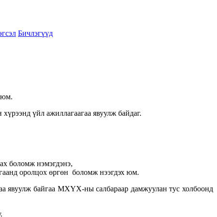
эгсэл
Бичлэгүүд
 юм.
 хүрээнд үйл ажиллагаагаа явуулж байдаг.
ах боломж нэмэгдэнэ,
агаанд оролцох өргөн боломж нээгдэх юм.
агаа явуулж байгаа МХҮХ-ны салбараар дамжуулан тус холбоонд
.