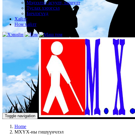
Мэдээлэл, асуулт, хариулт
Туслах хэрэгсэл
Бичлэгүүд
Хайлт
Ном хайлт
Toggle navigation
Home
МХҮХ-ны гишүүнчлэл