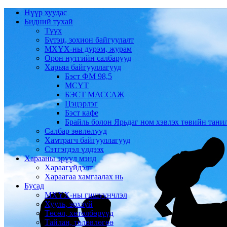
Нүүр хуудас
Бидний тухай
Түүх
Бүтэц, зохион байгуулалт
МХҮХ-ны дүрэм, журам
Орон нутгийн салбарууд
Харьяа байгууллагууд
Бэст ФМ 98,5
МСҮТ
БЭСТ МАССАЖ
Цэцэрлэг
Бэст кафе
Брайль болон Ярьдаг ном хэвлэх төвийн тани
Салбар зөвлөлүүд
Хамтрагч байгууллагууд
Сэтгэгдэл үлдээх
Харааны эрүүл мэнд
Хараагүйдэлт
Хараагаа хамгаалах нь
Бусад
МХҮХ-ны гишүүнчлэл
Хууль, эрхзүй
Төсөл, хөтөлбөрүүд
Тайлан, төлөвлөгөө