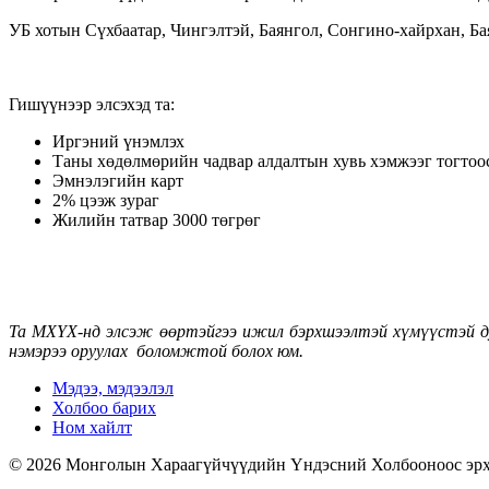
УБ хотын Сүхбаатар, Чингэлтэй, Баянгол, Сонгино-хайрхан, Б
Гишүүнээр элсэхэд та:
Иргэний үнэмлэх
Таны хөдөлмөрийн чадвар алдалтын хувь хэмжээг тогт
Эмнэлэгийн карт
2% цээж зураг
Жилийн татвар 3000 төгрөг
Та МХҮХ-нд элсэж өөртэйгээ ижил бэрхшээлтэй хүмүүстэй ду
нэмэрээ оруулах боломжтой болох юм.
Мэдээ, мэдээлэл
Холбоо барих
Ном хайлт
© 2026 Монголын Хараагүйчүүдийн Үндэсний Холбооноос эрхлэн