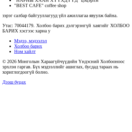
“НАРНЫ ХААН ХҮҮХДҮҮД” цэцэрлэг
"BEST CAFE" coffee shop
зэрэг салбар байгууллагууд үйл ажиллагаа явуулж байна.
Утас: 70044179. Холбоо барих дэлгэрэнгүй хаягийг ХОЛБОО
БАРИХ хэсгээс харна у
Мэдээ, мэдээлэл
Холбоо барих
Ном хайлт
© 2026 Монголын Хараагүйчүүдийн Үндэсний Холбооноос
эрхлэн гаргав. Бүх мэдээллийг ашиглах, бусдад тараах нь
хориглогдоогүй болно.
Дээш буцах