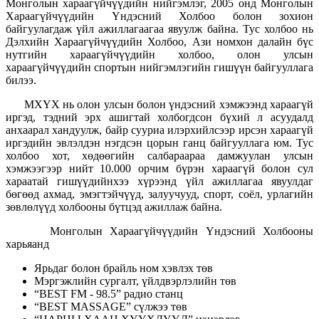
Монголын хараагүйчүүдийн нийгэмлэг, 2005 онд Монголын
Хараагүйчүүдийн Үндэсний Холбоо болон зохион
байгуулагдаж үйл ажиллагаагаа явуулж байна. Тус холбоо нь
Дэлхийн Хараагүйчүүдийн Холбоо, Ази номхон далайн бүс
нутгийн хараагүйчүүдийн холбоо, олон улсын
хараагүйчүүдийн спортын нийгэмлэгийн гишүүн байгууллага
билээ.
МХҮХ нь олон улсын болон үндэсний хэмжээнд хараагүй
иргэд, тэдний эрх ашигтай холбогдсон бүхий л асуудалд
анхаарал хандуулж, байр сууриа илэрхийлсээр ирсэн хараагүй
иргэдийн эвлэлдэн нэгдсэн цорын ганц байгууллага юм. Тус
холбоо хот, хөдөөгийн салбараараа дамжуулан улсын
хэмжээгээр нийт 10.000 орчим бүрэн хараагүй болон сул
хараатай гишүүдийнхээ хүрээнд үйл ажиллагаа явуулдаг
бөгөөд ахмад, эмэгтэйчүүд, залуучууд, спорт, соёл, урлагийн
зөвлөлүүд холбооны бүтцэд ажиллаж байна.
Монголын Хараагүйчүүдийн Үндэсний Холбооны
харьяанд
Ярьдаг болон брайль ном хэвлэх төв
Мэргэжлийн сургалт, үйлдвэрлэлийн төв
“BEST FM - 98.5” радио станц
“BEST MASSAGE” сүлжээ төв