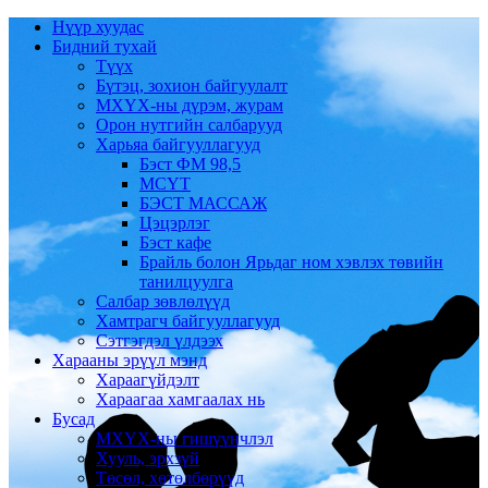
Нүүр хуудас
Бидний тухай
Түүх
Бүтэц, зохион байгуулалт
МХҮХ-ны дүрэм, журам
Орон нутгийн салбарууд
Харьяа байгууллагууд
Бэст ФМ 98,5
МСҮТ
БЭСТ МАССАЖ
Цэцэрлэг
Бэст кафе
Брайль болон Ярьдаг ном хэвлэх төвийн
танилцуулга
Салбар зөвлөлүүд
Хамтрагч байгууллагууд
Сэтгэгдэл үлдээх
Харааны эрүүл мэнд
Хараагүйдэлт
Хараагаа хамгаалах нь
Бусад
МХҮХ-ны гишүүнчлэл
Хууль, эрхзүй
Төсөл, хөтөлбөрүүд