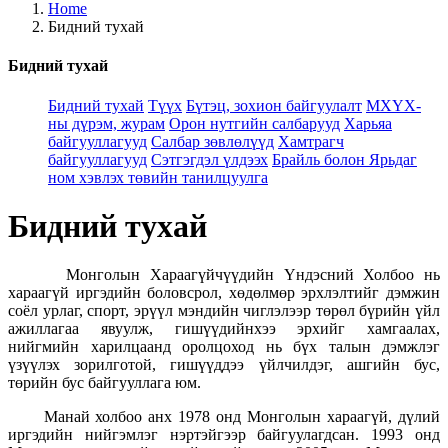
Home
Бидний тухай
Бидний тухай
Бидний тухай
Түүх
Бүтэц, зохион байгуулалт
МХҮХ-
ны дүрэм, журам
Орон нутгийн салбарууд
Харьяа
байгууллагууд
Салбар зөвлөлүүд
Хамтрагч
байгууллагууд
Сэтгэгдэл үлдээх
Брайль болон Ярьдаг
ном хэвлэх төвийн танилцуулга
Бидний тухай
Монголын Хараагүйчүүдийн Үндэсний Холбоо нь
хараагүй иргэдийн боловсрол, хөдөлмөр эрхлэлтийг дэмжин
соёл урлаг, спорт, эрүүл мэндийн чиглэлээр төрөл бүрийн үйл
ажиллагаа явуулж, гишүүдийнхээ эрхийг хамгаалах,
нийгмийн харилцаанд оролцоход нь бүх талын дэмжлэг
үзүүлэх зорилготой, гишүүддээ үйлчилдэг, ашгийн бус,
төрийн бус байгууллага юм.
Манай холбоо анх 1978 онд Монголын хараагүй, дүлий
иргэдийн нийгэмлэг нэртэйгээр байгуулагдсан. 1993 онд