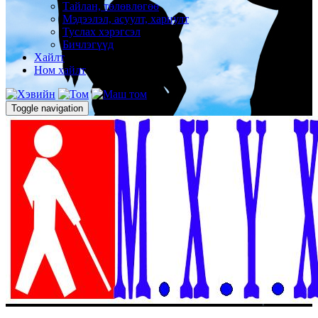
Тайлан, төлөвлөгөө
Мэдээлэл, асуулт, хариулт
Туслах хэрэгсэл
Бичлэгүүд
Хайлт
Ном хайлт
Toggle navigation