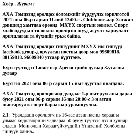
Хоёр .
Журам :
АХА Тэмцээнд оролцох боломжийг бүрдүүлэх зорилготой
2021 оны 06-р сарын 11-ний 13:00-с .
Clubhouse
-аар Хөгжил
дэвшилд хамтдаа өрөөнд МХҮХ спортын зөвлөл. Спорт
холбоодуудын төлөөлөл оролцсон шууд асуулт хариулалт
ярилцлаган та бүхнийг урьж байна.
АХА Тэмцээнд оролцох гишүүдийг МХҮХ-ны гишүүд
facebook group
-д оруулсан постны доор мөн 99609818.
88159818. 96609840 утсаар бүртгэнэ.
Бүртгүүлэхдээ 1.овог нэр 2.регистрийн дугаар 3.утасны
дугаар
Бүртгэл 2021 оны 06-р сарын 15-ныг дуустал явагдана.
АХА Тэмцээнд оролцогчид дундаас 1-р шат дуусаны дараа
буюу 2021 оны 06-р сарын 16-ны 20:00-с 3-н азтан
шаогаруулж спорт бараагаар урамшуулна.
2.1.
Уралдаанд оролцогч нь 16-аас дээш насны харааны
улмаас хөдөлмөрийн чадвараа 50 буюу түүнээс дээш хувиар
алдсан, Монголын Хараагүйчүүдийн Үндэсний Холбооны
гишүүн байна..