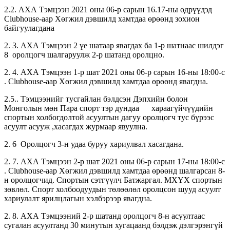
2.2. АХА Тэмцээн 2021 оны 06-р сарын 16.17-ны өдрүүдэд
Clubhouse-аар Хөгжил дэвшилд хамтдаа өрөөнд зохион
байгуулагдана
2. 3. АХА Тэмцээн 2 үе шатаар явагдах ба 1-р шатнаас шилдэг
8 оролцогч шалгаруулж 2-р шатанд оролцно.
2. 4. АХА Тэмцээн 1-р шат 2021 оны 06-р сарын 16-ны 18:00-с
. Clubhouse-аар Хөгжил дэвшилд хамтдаа өрөөнд явагдна.
2.5.. Тэмцээнийг тусгайлан бэлдсэн Дэпхийн болон
Монголын мөн Пара спорт тэр дундаа хараагүйчүүдийн
спортын холбогдолтой асуултын дагуу оролцогч тус бүрээс
асуулт асууж ,хасагдах журмаар явуулна.
2. 6 Оролцогч 3-н удаа буруу хариулвал хасагдана.
2. 7. АХА Тэмцээн 2-р шат 2021 оны 06-р сарын 17-ны 18:00-с
. Clubhouse-аар Хөгжил дэвшилд хамтдаа өрөөнд шалгарсан 8-
н оролцогчид. Спортын сэтгүүлч Батжаргал. МХҮХ спортын
зөвлөл. Спорт холбоодуудын төлөөлөл оролцсон шууд асуулт
хариулалт ярилцлагын хэлбэрээр явагдна.
2. 8. АХА Тэмцээний 2-р шатанд оролцогч 8-н асуултаас
сугалан асуултанд 30 минутын хугацаанд бэлдэж дэлгэрэнгүй