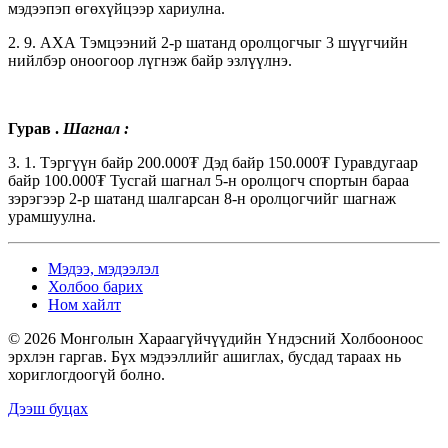
мэдээпэп өгөхүйцээр хариулна.
2. 9. АХА Тэмцээний 2-р шатанд оролцогчыг 3 шүүгчийн
нийлбэр оноогоор лүгнэж байр эзлүүлнэ.
Гурав
.
Шагнал
:
3. 1. Тэргүүн байр 200.000₮ Дэд байр 150.000₮ Гуравдугаар
байр 100.000₮ Тусгай шагнал 5-н оролцогч спортын бараа
зэрэгээр 2-р шатанд шалгарсан 8-н оролцогчийг шагнаж
урамшуулна.
Мэдээ, мэдээлэл
Холбоо барих
Ном хайлт
© 2026 Монголын Хараагүйчүүдийн Үндэсний Холбооноос
эрхлэн гаргав. Бүх мэдээллийг ашиглах, бусдад тараах нь
хориглогдоогүй болно.
Дээш буцах