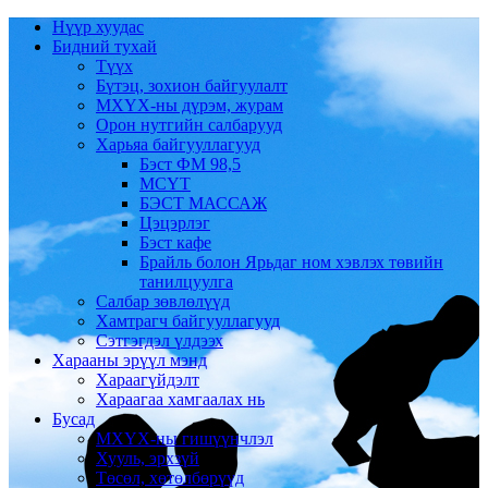
Нүүр хуудас
Бидний тухай
Түүх
Бүтэц, зохион байгуулалт
МХҮХ-ны дүрэм, журам
Орон нутгийн салбарууд
Харьяа байгууллагууд
Бэст ФМ 98,5
МСҮТ
БЭСТ МАССАЖ
Цэцэрлэг
Бэст кафе
Брайль болон Ярьдаг ном хэвлэх төвийн
танилцуулга
Салбар зөвлөлүүд
Хамтрагч байгууллагууд
Сэтгэгдэл үлдээх
Харааны эрүүл мэнд
Хараагүйдэлт
Хараагаа хамгаалах нь
Бусад
МХҮХ-ны гишүүнчлэл
Хууль, эрхзүй
Төсөл, хөтөлбөрүүд