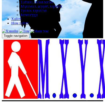
Тайлан, төлөвлөгөө
Мэдээлэл, асуулт, хариулт
Туслах хэрэгсэл
Бичлэгүүд
Хайлт
Ном хайлт
Toggle navigation