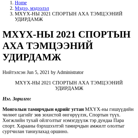
Home
Мэдээ, мэдээлэл
МХҮХ-НЫ 2021 СПОРТЫН АХА ТЭМЦЭЭНИЙ
УДИРДАМЖ
МХҮХ-НЫ 2021 СПОРТЫН
АХА ТЭМЦЭЭНИЙ
УДИРДАМЖ
Нийтэлсэн Jun 5, 2021 by Administrator
МХҮХ-НЫ 2021 СПОРТЫН АХА ТЭМЦЭЭНИЙ
УДИРДАМЖ
Нэг. Зорилго
:
Монголын тамирчдын өдрийг угтан
МХҮХ-ны гишүүдийн
чөлөөт цагийг зөв зохистой өнгөрүүлэх, Спортын түүх.
Хөгжлийн тухай ойлголтыг нэмэгдүүлж тэр дундаа Пара
спорт. Харааны бэрхшээлтэй тамирчдын амжилт ололтыг
суртчилан таниулахад оршино.