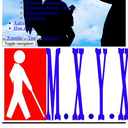
Тайлан, төлөвлөгөө
Мэдээлэл, асуулт, хариулт
Туслах хэрэгсэл
Бичлэгүүд
Хайлт
Ном хайлт
Toggle navigation