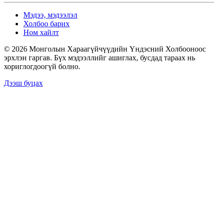
Мэдээ, мэдээлэл
Холбоо барих
Ном хайлт
© 2026 Монголын Хараагүйчүүдийн Үндэсний Холбооноос
эрхлэн гаргав. Бүх мэдээллийг ашиглах, бусдад тараах нь
хориглогдоогүй болно.
Дээш буцах