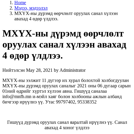
Home
Мэдээ, мэдээлэл
МХҮХ-ны дүрэмд өөрчлөлт оруулах санал хүлээн
авахад 4 өдөр үлдлээ.
МХҮХ-ны дүрэмд өөрчлөлт
оруулах санал хүлээн авахад
4 өдөр үлдлээ.
Нийтэлсэн May 28, 2021 by Administrator
МХҮХ-ны ээлжит 11 дүгээр их хурал болохтой холбогдуулан
МХҮХ-ны дүрэмд оруулах саналыг 2021 оны 06 дугаар сарын
01ний өдрийг хүртэл хүлээн авна. Гишүүд саналаа
info@mnfb.mn и-мэйл хаяг болон холбооны ажлын албанд
бичгээр ирүүлнэ үү. Утас 99797402, 95338352
Гишүүд дүрэмд оруулах санал яаралтай ирүүлнэ үү. Санал
авахад 4 хоног үлдлээ