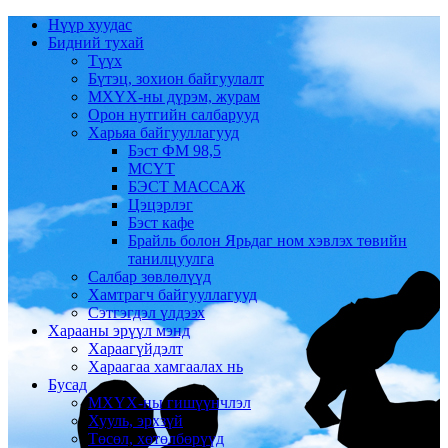
Нүүр хуудас
Бидний тухай
Түүх
Бүтэц, зохион байгуулалт
МХҮХ-ны дүрэм, журам
Орон нутгийн салбарууд
Харьяа байгууллагууд
Бэст ФМ 98,5
МСҮТ
БЭСТ МАССАЖ
Цэцэрлэг
Бэст кафе
Брайль болон Ярьдаг ном хэвлэх төвийн
танилцуулга
Салбар зөвлөлүүд
Хамтрагч байгууллагууд
Сэтгэгдэл үлдээх
Харааны эрүүл мэнд
Хараагүйдэлт
Хараагаа хамгаалах нь
Бусад
МХҮХ-ны гишүүнчлэл
Хууль, эрхзүй
Төсөл, хөтөлбөрүүд