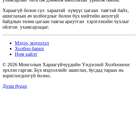
Хараагүй болон сул хараатай хүмүүс цагаан таягтай байх,
ашиглахын ач холбогдлыг болон бүх нийтийн аюулгүй
байдлын төлөө цагаан таягаа ариутган хэрэглэхийн чухлыг
ойлгон ухамсарладаг.
Мэдээ, мэдээлэл
Холбоо барих
Ном хайлт
© 2026 Монголын Хараагүйчүүдийн Үндэсний Холбооноос
эрхлэн гаргав. Бүх мэдээллийг ашиглах, бусдад тараах нь
хориглогдоогүй болно.
Дээш буцах