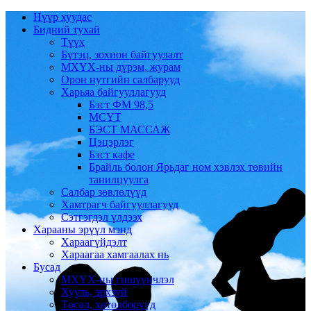
Нүүр хуудас
Бидний тухай
Түүх
Бүтэц, зохион байгуулалт
МХҮХ-ны дүрэм, журам
Орон нутгийн салбарууд
Харьяа байгууллагууд
Бэст ФМ 98,5
МСҮТ
БЭСТ МАССАЖ
Цэцэрлэг
Бэст кафе
Брайль болон Ярьдаг ном хэвлэх төвийн
танилцуулга
Салбар зөвлөлүүд
Хамтрагч байгууллагууд
Сэтгэгдэл үлдээх
Харааны эрүүл мэнд
Хараагүйдэлт
Хараагаа хамгаалах нь
Бусад
МХҮХ-ны гишүүнчлэл
Хууль, эрхзүй
Төсөл, хөтөлбөрүүд