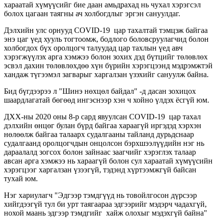
хараатай хүмүүсийг бие даан амьдрахад нь чухал хэрэгсэл
болох цагаан таягны ач холбогдлыг эргэн сануулдаг.
Дэлхийн улс орнууд COVID-19 цар тахалтай тэмцэж байгаа
энэ цаг үед хууль тогтоомж, бодлого боловсруулагчид болон
холбогдох бүх оролцогч талуудад цар тахлын үед авч
хэрэгжүүлэх арга хэмжээ болон зохих дэд бүтцийг төлөвлөх
эсвэл дахин төлөвлөхдөө хүн бүрийн хэрэгцээнд мэдрэмжтэй
хандаж түгээмэл загварыг харгалзан үзэхийг сануулж байна.
Бид бүгдээрээ л "Шинэ нөхцөл байдал" -д дасан зохицох
шаардлагатай бөгөөд ингэснээр хэн ч хойно үлдэх ёсгүй юм.
ДХХ-ны 2020 оны 8-р сард явуулсан COVID-19 цар тахал
дэлхийн өнцөг булан бүрд байгаа хараагүй иргэдэд хэрхэн
нөлөөлж байгаа талаарх судалгааны тайланд дурьдснаар
судалгаанд оролцогчдын онцолсон бэрхшээлүүдийн нэг нь
дараалалд зогсох болон зайнаас заагчийг хэрэглэх талаар
авсан арга хэмжээ нь хараагүй болон сул хараатай хүмүүсийн
хэрэгцээг харгалзан үзээгүй, тэдэнд хүртээмжгүй байсан
тухай юм.
Нэг хариулагч "Эдгээр тэмдгүүд нь товойлгосон дүрсээр
хийгдээгүй тул би урт таягаараа эдгээрийг мэдэрч чадахгүй,
нохой маань эдгээр тэмдгийг хайж олохыг мэдэхгүй байна"