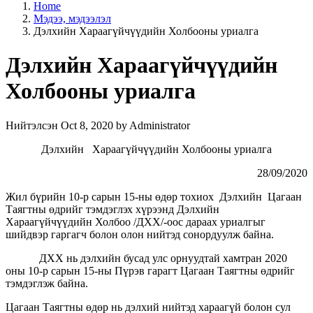
Home
Мэдээ, мэдээлэл
Дэлхийн Хараагүйчүүдийн Холбооны уриалга
Дэлхийн Хараагүйчүүдийн
Холбооны уриалга
Нийтэлсэн Oct 8, 2020 by Administrator
Дэлхийн Хараагүйчүүдийн Холбооны уриалга
28/09/2020
Жил бүрийн 10-р сарын 15-ны өдөр тохиох Дэлхийн Цагаан
Таягтны өдрийг тэмдэглэх хүрээнд Дэлхийн
Хараагүйчүүдийн Холбоо /ДХХ/-оос дараах уриалгыг
шийдвэр гаргагч болон олон нийтэд сонордуулж байна.
ДХХ нь дэлхийн бусад улс орнуудтай хамтран 2020
оны 10-р сарын 15-ны Пүрэв гарагт Цагаан Таягтны өдрийг
тэмдэглэж байна.
Цагаан Таягтны өдөр нь дэлхий нийтэд хараагүй болон сул