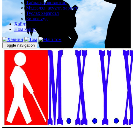
Тайлан, төлөвлөгөө
Мэдээлэл, асуулт, хариулт
Туслах хэрэгсэл
Бичлэгүүд
Хайлт
Ном хайлт
Toggle navigation