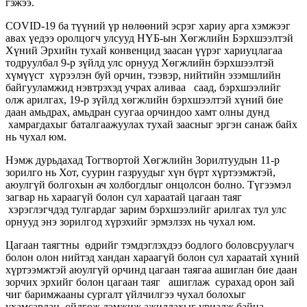
гэжээ.
COVID-19 ба түүний үр нөлөөний эсрэг хариу арга хэмжээг
авах үедээ оролцогч улсууд НҮБ-ын Хөгжлийн Бэрхшээлтэй
Хүний Эрхийн тухай конвенцид заасан үүрэг хариуцлагаа
тодруулбал 9-р зүйлд улс орнууд Хөгжлийн бэрхшээлтэй
хүмүүст хүрээлэн буй орчин, тээвэр, нийтийн эзэмшлийн
байгууламжид нэвтрэхэд учрах аливаа саад, бэрхшээлийг
олж арилгах, 19-р зүйлд хөгжлийн бэрхшээлтэй хүний бие
даан амьдрах, амьдран суугаа орчиндоо хамт олны дунд
хамрагдахыг баталгаажуулах тухай заасныг эргэн санаж байх
нь чухал юм.
Нэмж дурьдахад Тогтвортой Хөгжлийн Зорилтуудын 11-р
зорилго нь Хот, суурин газруудыг хүн бүрт хүртээмжтэй,
аюулгүй болгохын ач холбогдлыг онцолсон болно. Түгээмэл
загвар нь хараагүй болон сул хараатай цагаан таяг
хэрэглэгчдэд тулгардаг зарим бэрхшээлийг арилгах тул улс
орнууд энэ зорилгод хүрэхийг эрмэлзэх нь чухал юм.
Цагаан таягтны өдрийг тэмдэглэхдээ бодлого боловсруулагч
болон олон нийтэд хандан хараагүй болон сул хараатай хүний
хүртээмжтэй аюулгүй орчинд цагаан таягаа ашиглан бие даан
зорчих эрхийг болон цагаан таяг ашиглаж сурахад орон зай
чиг баримжааны сургалт үйлчилгээ чухал болохыг
ухамсарлан ойлгож дэмжиж ажиллахыг уриалж байна.